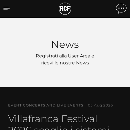
News
News
Registrati
alla User Area e
ricevi le nostre News
EVENT CONCERTS AND LIVE EVENTS
05 Aug 2026
Villafranca Festival