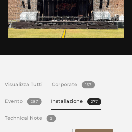
Visualizza Tutti
Corporate
157
Evento
Installazione
287
277
Technical Note
2