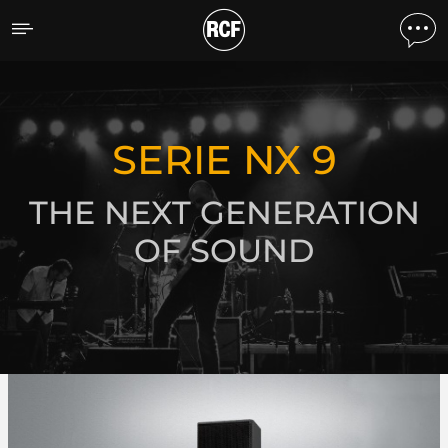
Serie NX 9
SCOPRI TUTTI I PRODOTTI
SERIE NX 9
THE NEXT GENERATION
OF SOUND