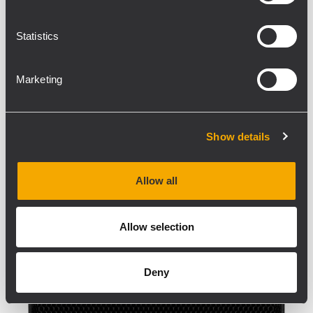
NX 985-A
12"
Statistics
woofer
1.75"
Marketing
c. driver
1.75"
Show details
c. driver
Allow all
SCOPRI NX 985-A
Allow selection
Deny