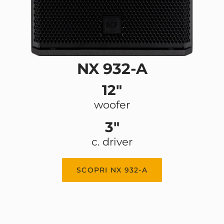
NX 932-A
12"
woofer
3"
c. driver
SCOPRI NX 932-A