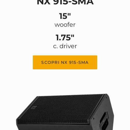
NX 915-SMA
15"
woofer
1.75"
c. driver
SCOPRI NX 915-SMA