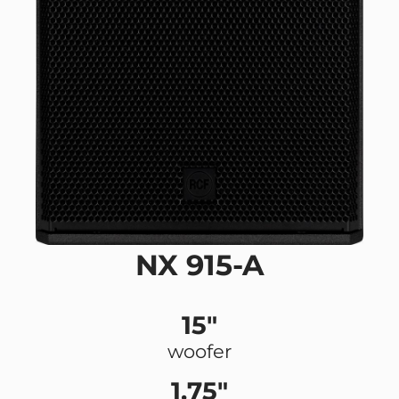
NX 915-A
15"
woofer
1.75"