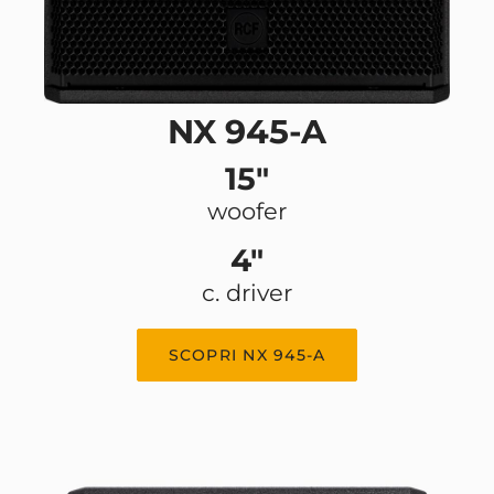
NX 945-A
15"
woofer
4"
c. driver
SCOPRI NX 945-A