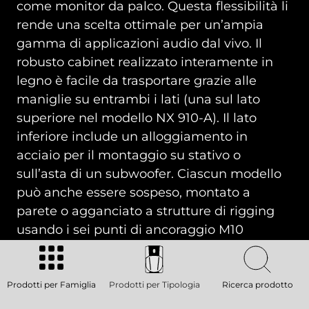
come monitor da palco. Questa flessibilità li
rende una scelta ottimale per un’ampia
gamma di applicazioni audio dal vivo. Il
robusto cabinet realizzato interamente in
legno è facile da trasportare grazie alle
maniglie su entrambi i lati (una sul lato
superiore nel modello NX 910-A). Il lato
inferiore include un alloggiamento in
acciaio per il montaggio su stativo o
sull’asta di un subwoofer. Ciascun modello
può anche essere sospeso, montato a
parete o agganciato a strutture di rigging
usando i sei punti di ancoraggio M10
integrati e gli speciali accessori. Dal cabinet
in legno al rivestimento esterno, fino alla
solida griglia protettiva, i diffusori della Serie
Prodotti per Famiglia
Prodotti per Tipologia
Ricerca prodotto
NX 9 offrono la massima robustezza per