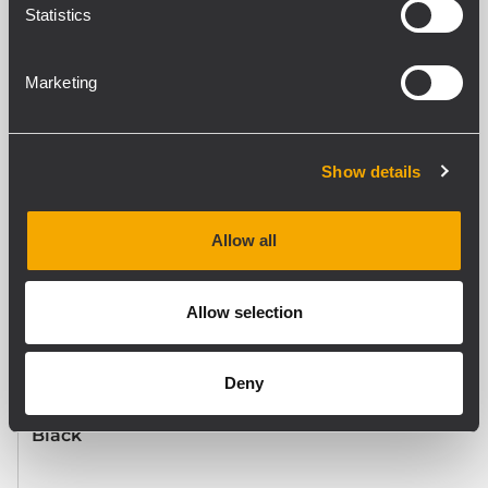
Statistics
SPECIFICHE GENERALI
Compatible models
Marketing
HL 2240, HL 2260, HL 2290, HS 2200
Show details
CONFORMITÀ AGLI STANDARD
Standard di sicurezza
CE compliant
Allow all
Allow selection
SPECIFICHE FISICHE
Materiale Cabinet/Case
Steel
Deny
Colore
Black