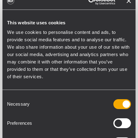
AVAILABLE ON ORDER
This website uses cookies
PART NUMBER:
We use cookies to personalise content and ads, to
13360282
provide social media features and to analyse our traffic.
FL-B HL
We also share information about your use of our site with
EAN 8024530011734
our social media, advertising and analytics partners who
may combine it with other information that you’ve
provided to them or that they’ve collected from your use
of their services.
Consent
SPECIFICHE TECNICHE
Necessary
Selection
DOWNLOADS
Preferences
PRODOTTI COMPATIBILI