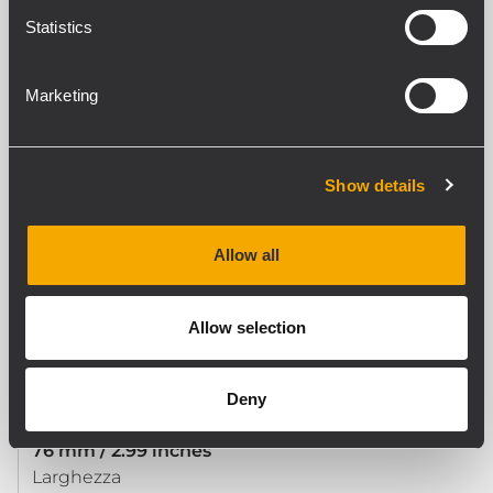
Statistics
CONFORMITÀ AGLI STANDARD
Standard di sicurezza
Marketing
CE compliant
Show details
SPECIFICHE FISICHE
Materiale Cabinet/Case
Steel
Allow all
Colore
Black - RAL 9005
Allow selection
DIMENSIONI / PESO
Deny
Altezza
76 mm / 2.99 inches
Larghezza