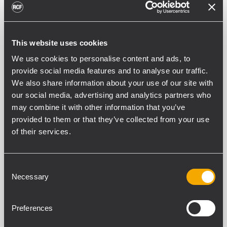
WHITE VERSION
This website uses cookies
PART NUMBER:
We use cookies to personalise content and ads, to
13360703
provide social media features and to analyse our traffic.
HBR60703
We also share information about your use of our site with
Black - RAL 9005, EAN 8024530023843
our social media, advertising and analytics partners who
may combine it with other information that you’ve
provided to them or that they’ve collected from your use
of their services.
Consent
SPECIFICHE TECNICHE
Necessary
Selection
DOWNLOADS
Preferences
PRODOTTI COMPATIBILI