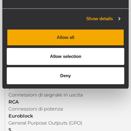
Connessioni Digitali
RCA
Tipo Digitale
Show details
S/PDIF
General Purpose Inputs (GPI)
5
Allow all
GPI Programmabili
Yes
Allow selection
SEZIONE DI OUTPUT
Deny
Numero uscite di segnale
1
Connessioni di segnale in uscita
RCA
Connessioni di potenza
Euroblock
General Purpose Outputs (GPO)
5