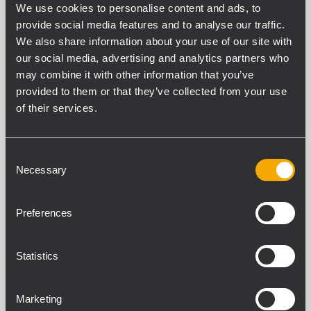
SNR Ingressi analogici (“A” weighted)
We use cookies to personalise content and ads, to
>106 dB
provide social media features and to analyse our traffic.
SNR Ingressi digitali (“A” weighted)
We also share information about your use of our site with
>106 dB
our social media, advertising and analytics partners who
Distorsione (THD+N) (20 Hz - 20000 Hz,160 W @
may combine it with other information that you’ve
8 ohm)
provided to them or that they’ve collected from your use
<0.05 %
of their services.
Consent
SEZIONE DI INPUT
Necessary
Selection
Numero di input totali
9
Input Mic+Line
Preferences
8
Connessioni Mic+Line
Statistics
Euroblock, RCA
Input Digitali
1
Marketing