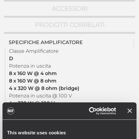
ACCESSORI
PRODOTTI CORRELATI
SPECIFICHE AMPLIFICATORE
Classe Amplificatore
D
Potenza in uscita
8 x 160 W @ 4 ohm
8 x 160 W @ 8 ohm
4 x 320 W @ 8 ohm (bridge)
Potenza in uscita @ 100 V
4 x 320 W @ 100 V
Potenza in uscita @ 70 V
4 x 320 W @ 70 V
Risposta in Frequenza (-3dB)
This website uses cookies
20 Hz - 20000 Hz