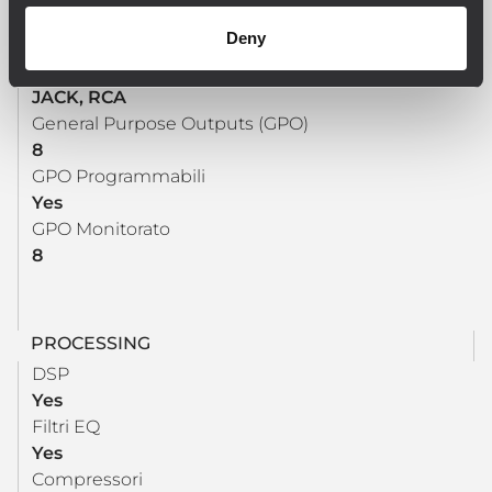
Numero uscite di segnale
Deny
4
Connessioni di segnale in uscita
JACK, RCA
General Purpose Outputs (GPO)
8
GPO Programmabili
Yes
GPO Monitorato
8
PROCESSING
DSP
Yes
Filtri EQ
Yes
Compressori