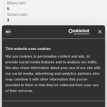
Bilanciato
5
Sbilanciato
3
Mono
8
Ingressi Line
5
This website uses cookies
Connessioni di linea
Euroblock, RCA
We use cookies to personalise content and ads, to
Input Mic+Line
provide social media features and to analyse our traffic.
1
We also share information about your use of our site with
Connessioni Mic+Line
our social media, advertising and analytics partners who
Euroblock
may combine it with other information that you’ve
Phantom Mic+Line
provided to them or that they’ve collected from your use
24 V DC
of their services.
VOX:
Yes
Input di paging