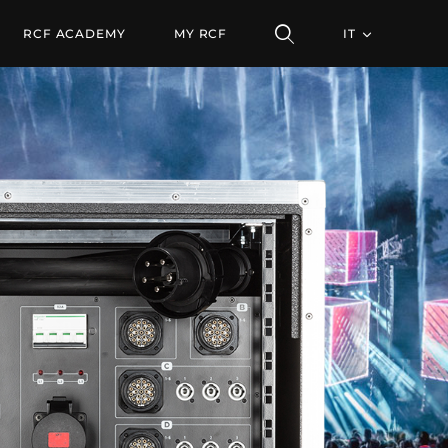
RCF ACADEMY
MY RCF
IT