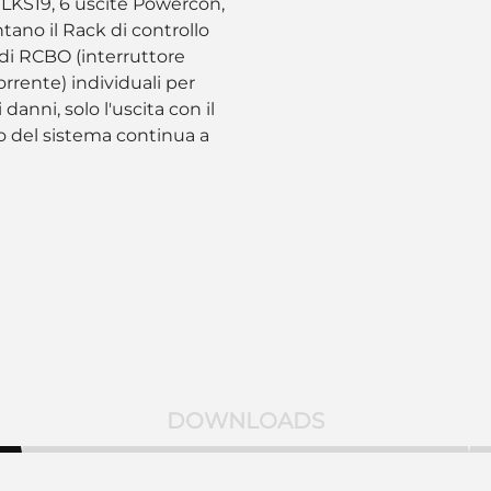
 LKS19, 6 uscite Powercon,
tano il Rack di controllo
 di RCBO (interruttore
rrente) individuali per
 danni, solo l'uscita con il
to del sistema continua a
DOWNLOADS