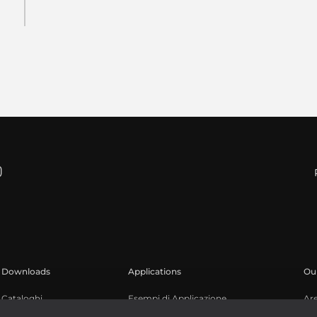
Downloads
Applications
Our
Cataloghi
Esempi di Applicazione
Ar
Software
Reg