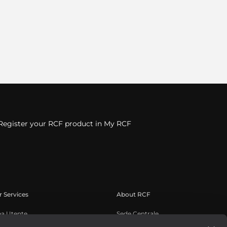
Register your RCF product in My RCF
 Services
About RCF
ea Utente
Sede Centrale
istrazione prodotto
Filiali Estere