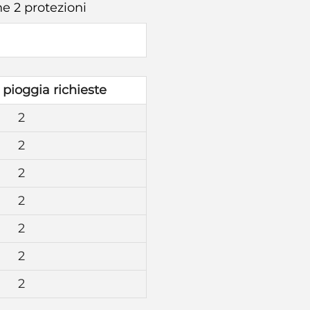
e 2 protezioni
 pioggia richieste
2
2
2
2
2
2
2