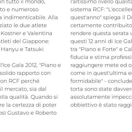
in tutto il mondo,
l'altissimo livello qual
ato e numeroso
sistema RCF: "L'eccelle
a indimenticabile. Alla
quest'anno" spiega il 
iato le due atlete
certamente contribuito 
a Kostner e Valentina
rendere questa serata u
atleti del Giappone:
questi 12 anni di Ice Ga
 Hanyu e Tatsuki
tra "Piano e Forte" e Ca
fiducia e stima professi
 l'Ice Gala 2012, "Piano e
raggiungere mete ed obb
 solido rapporto con
come in quest'ultima ed
 con RCF perché
formidabile" - conclude 
il mercato, sia dal
torta sono state davvero
della qualità. Quando si
assolutamente impeccab
e la certezza di poter
obbiettivo è stato raggi
osì Gustavo e Roberto