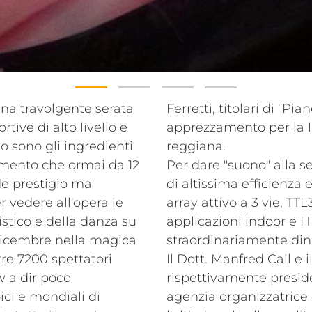
 una travolgente serata
Ferretti, titolari di "P
rtive di alto livello e
apprezzamento per la l
 sono gli ingredienti
reggiana.
amento che ormai da 12
Per dare "suono" alla se
de prestigio ma
di altissima efficienza 
 vedere all'opera le
array attivo a 3 vie, TTL
istico e della danza su
applicazioni indoor e 
 Dicembre nella magica
straordinariamente di
tre 7200 spettatori
Il Dott. Manfred Call e 
 a dir poco
rispettivamente presid
pici e mondiali di
agenzia organizzatrice 