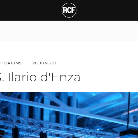
ario d'Enza
T
DITORIUMS
20 JUN 2011
. Ilario d'Enza