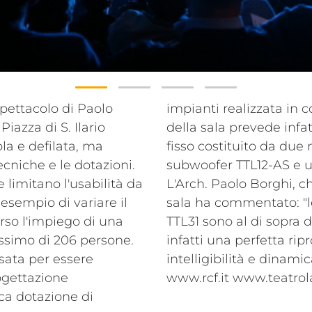
spettacolo di Paolo
on RCF. La dotazione
iazza di S. Ilario
 di amplificazione
ola e defilata, ma
array TTL31-A, un
ecniche e le dotazioni.
ore digitale DX4008.
e limitano l'usabilità da
l'insonorizzazione della
 esempio di variare il
i offerte dal sistema
rso l'impiego di una
ettative. Consentono
ssimo di 206 persone.
 acustica con elevata
nsata per essere
intelligibilità e dinamic
rogettazione
www.rcf.it www.teatrol
cca dotazione di