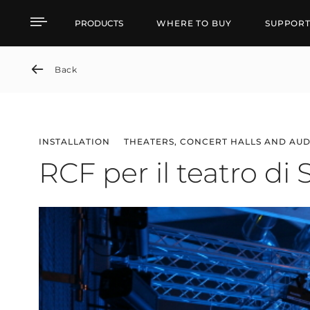
RCF per il teatro di S. Il
PRODUCTS
WHERE TO BUY
SUPPOR
Back
INSTALLATION
THEATERS, CONCERT HALLS AND AU
RCF per il teatro di S