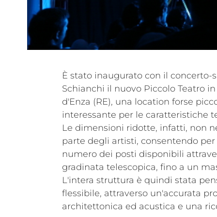
È stato inaugurato con il concerto-
impianti realizzata in collaborazione c
Schianchi il nuovo Piccolo Teatro in P
della sala prevede infatti un impianto
d'Enza (RE), una location forse picc
fisso costituito da due moduli line 
interessante per le caratteristiche t
subwoofer TTL12-AS e un process
Le dimensioni ridotte, infatti, non n
L'Arch. Paolo Borghi, che ha curato 
parte degli artisti, consentendo per
sala ha commentato: "le prestazion
numero dei posti disponibili attrave
TTL31 sono al di sopra delle mie asp
gradinata telescopica, fino a un ma
infatti una perfetta riproduzione
L'intera struttura è quindi stata pe
flessibile, attraverso un'accurata p
architettonica ed acustica e una ri