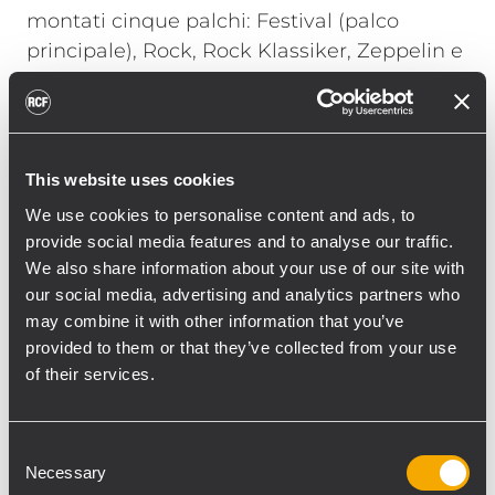
montati cinque palchi: Festival (palco
principale), Rock, Rock Klassiker, Zeppelin e
Sweden Stage. Il palco Rock Klassiker è
stato alimentato dal sistema audio RCF TT+
con la seguente configurazione:
12 x RCF TTL55-A (elevata potenza, tre canali,
This website uses cookies
modulo di line array attivo).
We use cookies to personalise content and ads, to
6 x RCF TTS56-A (elevata potenza, uscita alti
provide social media features and to analyse our traffic.
attiva nel sistema subwoofer).
We also share information about your use of our site with
Inoltre diversi RCF 4PRO 3002-SMA sono
our social media, advertising and analytics partners who
stati usati come monitor da palco e per le
may combine it with other information that you’ve
fill laterali del sistema sul palco hanno usato
provided to them or that they’ve collected from your use
of their services.
RCF 4PRO 6001-A (uscita alti, medium-
throw, speaker tre canali) e 4PRO 8001-A
(sistema subwoofer bass reflex con uscita
Consent
alti).
Necessary
Selection