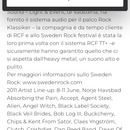
La compagnia di noleggio Fegge & Mattes
Sound – Light & Event, di Vadstena, ha
fornito il sistema audio per il palco Rock
Klassiker – la compagnia è da tempo cliente
di RCF e allo Sweden Rock festival è stata la
loro prima volta con il sistema RCF TT+ –e
sicuramente hanno garantito quello che ci
si aspetta dall'heavy metal, un suono alto e
pulito.
Per maggiori informazioni sullo Sweden
Rock: www.swedenrock.com
2011 Artist Line-up: 8-11 June, Norje Havsbad
Absorbing the Pain, Accept, Agent Steel,
Alien, Angel Witch, Black Label Society,
Black Veil Brides, Bob Log III, Buckcherry,
Chips & Kent From Sator, Claes Yngström,
Clutch, Crashdïet, Dan Reed Band, Dawn Of