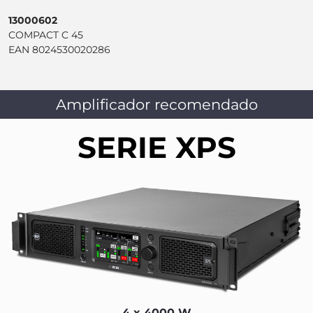
13000602
COMPACT C 45
EAN 8024530020286
Amplificador recomendado
SERIE XPS
4 x 4000 W