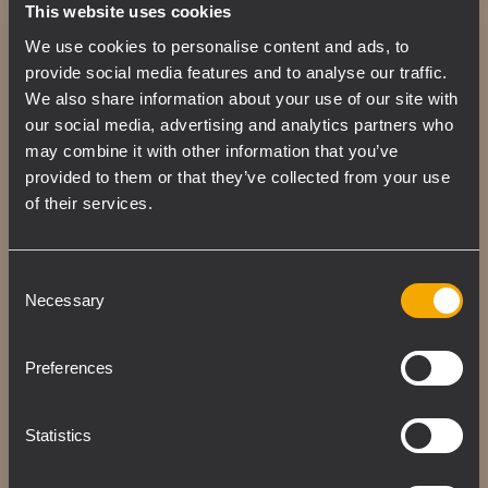
This website uses cookies
La flexibilidad de los COMPACT C los
We use cookies to personalise content and ads, to
convierte en una opción inteligente para una
provide social media features and to analyse our traffic.
amplia gama de aplicaciones de sonido.
We also share information about your use of our site with
Combinando los recintos de contrachapado
our social media, advertising and analytics partners who
de abedul con la guía de ondas de
may combine it with other information that you’ve
directividad constante giratoria de 100° × 50°,
provided to them or that they’ve collected from your use
la caja acústica se puede instalar horizontal o
of their services.
verticalmente. La elegante caja cuenta con
un recubrimiento de poliurea robusto, y es
Consent
fácil de suspender y montar en paredes o
Necessary
Selection
truss gracias a sus múltiples puntos de
suspensión y accesorios opcionales
Preferences
disponibles. El panel trasero posee dos
conectores ‘Neutrik Speakon NL4’ (de 4
Statistics
pines).