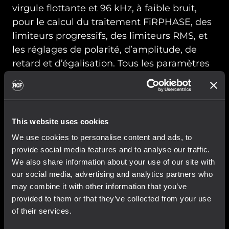
virgule flottante et 96 kHz, à faible bruit,
pour le calcul du traitement FiRPHASE, des
limiteurs progressifs, des limiteurs RMS, et
les réglages de polarité, d’amplitude, de
retard et d’égalisation. Tous les paramètres
de contrôle, le suivi de chaque composant
et d'autres fonctionnalités avancées sont
intégrés au logiciel de gestion en réseau
RDNet.
This website uses cookies
We use cookies to personalise content and ads, to
provide social media features and to analyse our traffic.
We also share information about your use of our site with
our social media, advertising and analytics partners who
may combine it with other information that you’ve
provided to them or that they’ve collected from your use
of their services.