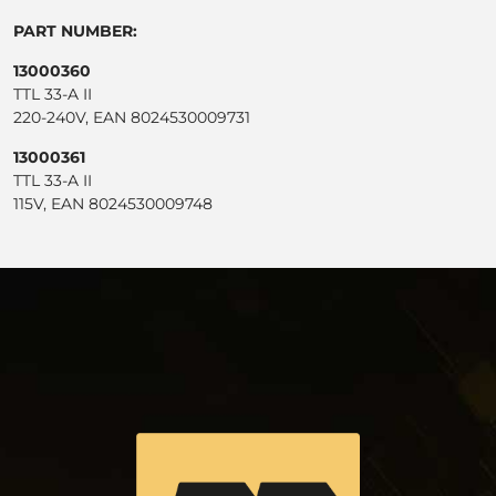
PART NUMBER:
13000360
TTL 33-A II
220-240V, EAN 8024530009731
13000361
TTL 33-A II
115V, EAN 8024530009748