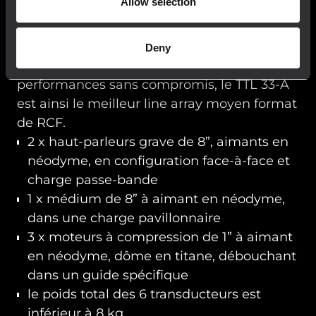
Allow selection
précision
La conception et la fabrication en interne
Deny
des transducteurs permettent des
performances sans compromis, le TTL 33-A
est ainsi le meilleur line array moyen format
de RCF.
2 x haut-parleurs grave de 8”, aimants en
néodyme, en configuration face-à-face et
charge passe-bande
1 x médium de 8” à aimant en néodyme,
dans une charge pavillonnaire
3 x moteurs à compression de 1” à aimant
en néodyme, dôme en titane, débouchant
dans un guide spécifique
le poids total des 6 transducteurs est
inférieur à 8 kg