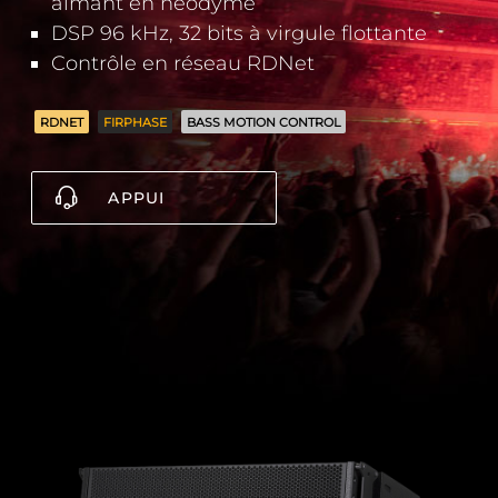
aimant en néodyme
DSP 96 kHz, 32 bits à virgule flottante
Contrôle en réseau RDNet
RDNET
FIRPHASE
BASS MOTION CONTROL
APPUI