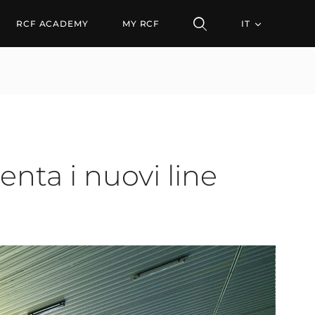
i nuovi line array RCF H
RCF ACADEMY
MY RCF
IT
nta i nuovi line