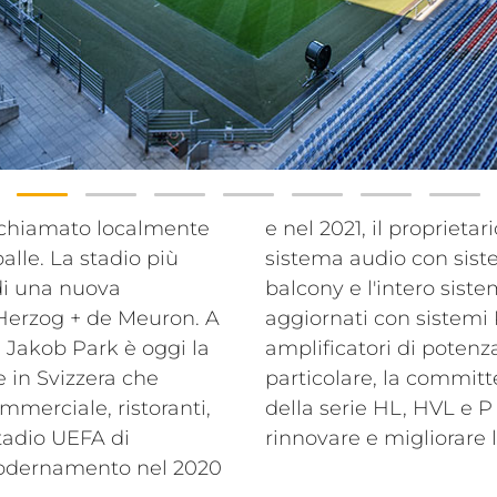
k, chiamato localmente
ea ha rinnovato l'intero
palle. La stadio più
Il sistema PA under-
 di una nuova
une sono stati
i Herzog + de Meuron. A
ti sostituiti anche gli
. Jakob Park è oggi la
rici di controllo. In
 in Svizzera che
i sistemi passivi
merciale, ristoranti,
uttore italiano per
tadio UEFA di
rinnovare e migliorare 
modernamento nel 2020