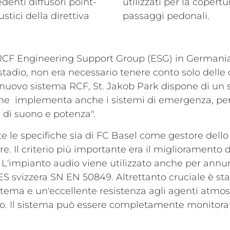
denti diffusori point-
utilizzati per la copert
custici della direttiva
passaggi pedonali.
RCF Engineering Support Group (ESG) in Germania,
stadio, non era necessario tenere conto solo delle c
 nuovo sistema RCF, St. Jakob Park dispone di un 
 che implementa anche i sistemi di emergenza, pe
 di suono e potenza".
e le specifiche sia di FC Basel come gestore dello
. Il criterio più importante era il miglioramento 
L'impianto audio viene utilizzato anche per annun
a SES svizzera SN EN 50849. Altrettanto cruciale è s
stema e un'eccellente resistenza agli agenti atmosf
to. Il sistema può essere completamente monitorat