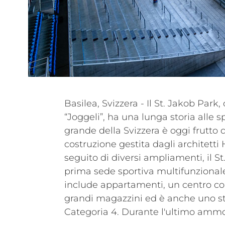
Basilea, Svizzera - Il St. Jakob Par
e nel 2021, il proprietario, F.C. Basil
“Joggeli”, ha una lunga storia alle s
sistema audio con sistemi audio RCF. 
grande della Svizzera è oggi frutto
balcony e l'intero sistema PA delle trib
costruzione gestita dagli architett
aggiornati con sistemi RCF. Sono sta
seguito di diversi ampliamenti, il St
amplificatori di potenza e le mat
prima sede sportiva multifunzionale
particolare, la committenza ha scelto 
include appartamenti, un centro com
della serie HL, HVL e P del prod
grandi magazzini ed è anche uno s
Categoria 4. Durante l'ultimo am