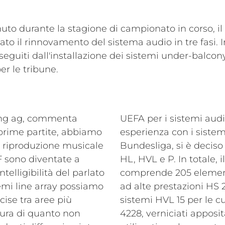
o durante la stagione di campionato in corso, il
 il rinnovamento del sistema audio in tre fasi. In
, seguiti dall'installazione dei sistemi under-balco
er le tribune.
ing ag, commenta
UEFA per i sistemi audi
 prime partite, abbiamo
esperienza con i sistem
a riproduzione musicale
Bundesliga, si è deciso 
F sono diventate a
HL, HVL e P. In totale, 
elligibilità del parlato
comprende 205 element
emi line array possiamo
ad alte prestazioni HS 2
cise tra aree più
sistemi HVL 15 per le cu
tura di quanto non
4228, verniciati appos