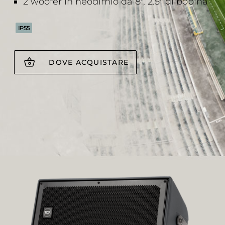
2 woofer in neodimio da 8", 2.5" di bobina
IP55
DOVE ACQUISTARE