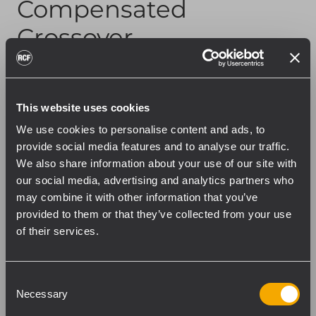
Compensated
Crossover
Il sistema include una rete crossover di alto
livello con valori di induttanza inferiori a
This website uses cookies
quelli convenzionali. I suoi vantaggi sono la
riduzione del ritardo di gruppo, lo
We use cookies to personalise content and ads, to
provide social media features and to analyse our traffic.
sfasamento ridotto e una risposta ai
We also share information about your use of our site with
transienti superiore per prestazioni audio
our social media, advertising and analytics partners who
migliorate.
may combine it with other information that you’ve
provided to them or that they’ve collected from your use
of their services.
Consent
Necessary
Selection