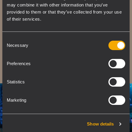
durevole rivestimento in poliurea con
may combine it with other information that you’ve
eccellenti doti di impermeabilità e protezione
provided to them or that they’ve collected from your use
dalla corrosione. Il rivestimento resiste anche
of their services.
all'abrasione, agli urti, alle sollecitazioni
meccaniche e la sua elevata elasticità
Consent
mantiene flessibilità anche a basse
Necessary
Selection
temperature. Presenta inoltre una forte
resistenza chimica e non emette COV
Preferences
(composti organici volatili), rendendolo
ecologico e sicuro per la salute umana.
Statistics
Marketing
Show details