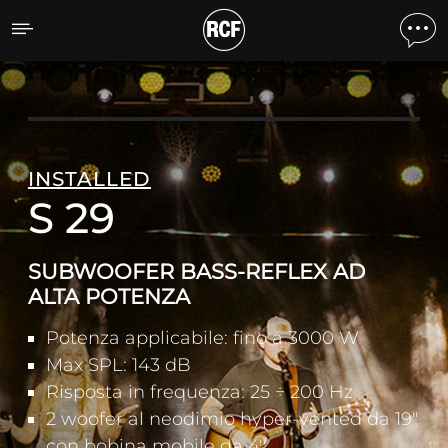
S 29 SUBWOOFER BASS-
INSTALLED
S 29
SUBWOOFER BASS-REFLEX AD
ALTA POTENZA
Potenza applicabile: fino a 3000 W
Max SPL: 143 dB
Risposta in frequenza: 25 ÷ 200 Hz
2 woofer al neodimio hyper-vented da 19"
con bobina mobile da 4''