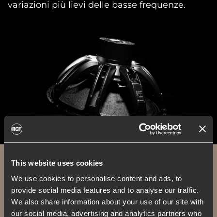
variazioni più lievi delle basse frequenze.
This website uses cookies
Rivestimento in poliurea
We use cookies to personalise content and ads, to
provide social media features and to analyse our traffic.
We also share information about your use of our site with
I cabinet della Serie S sono rifiniti con un
our social media, advertising and analytics partners who