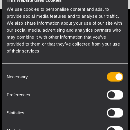
This website uses cookies
We use cookies to personalise content and ads, to
provide social media features and to analyse our traffic.
We also share information about your use of our site with
our social media, advertising and analytics partners who
Migliora l'atmosfera
may combine it with other information that you’ve
sonora
provided to them or that they’ve collected from your use
of their services.
La musica coinvolge e migliora l’accoglienza
all’interno della tua attività. I diffusori della
Consent
Serie Compact M sono concepiti per offrire
Necessary
Selection
prestazioni ottimali con la musica di
sottofondo, preservando la stessa qualità
Preferences
anche con la musica ad alto volume.
Statistics