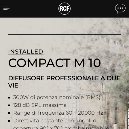
COMPACT M 10 DIFFUSOR
INSTALLED
COMPACT M 10
DIFFUSORE PROFESSIONALE A DUE
VIE
300W di potenza nominale (RMS)
128 dB SPL massima
Range di frequenza 60 ÷ 20000 Hz
Direttività costante con angoli di
copertura 90° x 70°, tromba ruotabile