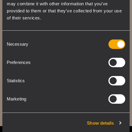
may combine it with other information that you’ve
provided to them or that they’ve collected from your use
Elegante design multi-formato e tutta la
of their services.
qualità sonora firmata RCF per offrire
un'esperienza d'ascolto superlativa in
qualsiasi applicazione.
Consent
Necessary
Selection
Preferences
Statistics
Marketing
Show details