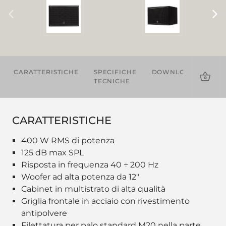
CARATTERISTICHE
SPECIFICHE
DOWNLOADS
AC
TECNICHE
CARATTERISTICHE
400 W RMS di potenza
125 dB max SPL
Risposta in frequenza 40 ÷ 200 Hz
Woofer ad alta potenza da 12"
Cabinet in multistrato di alta qualità
Griglia frontale in acciaio con rivestimento
antipolvere
Filettatura per palo standard M20 nella parte