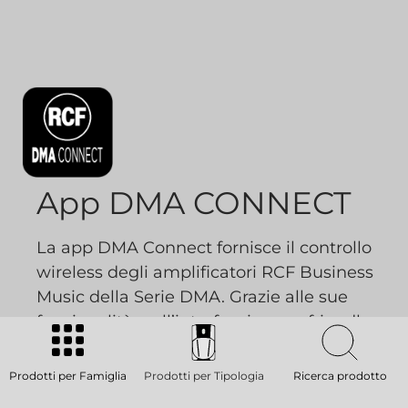
App DMA CONNECT
La app DMA Connect fornisce il controllo
wireless degli amplificatori RCF Business
Music della Serie DMA. Grazie alle sue
funzionalità e all’interfaccia user-friendly,
permette di accedere a tutte le
impostazioni DMA, come i livelli di
Prodotti per Famiglia
Prodotti per Tipologia
Ricerca prodotto
ingresso e uscita, gli equalizzatori, il