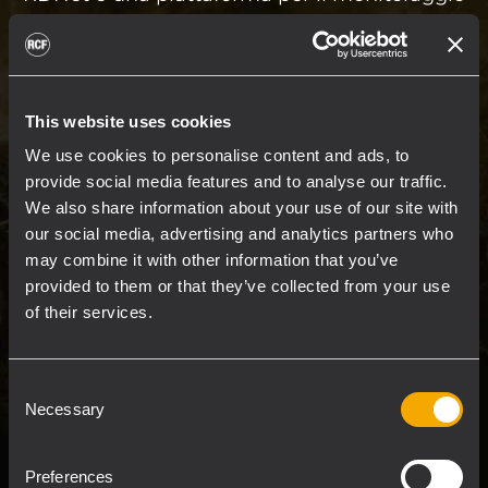
e il controllo integrato dei sistemi audio: dai
piccoli setup live o installati ai grandi sistemi.
RDNet combina controllo remoto, tool di
progettazione line-array e analizzatore audio
This website uses cookies
RTA completo in un unico potente pacchetto
We use cookies to personalise content and ads, to
software.
provide social media features and to analyse our traffic.
We also share information about your use of our site with
Fonici e tecnici possono gestire in modo
our social media, advertising and analytics partners who
intuitivo ogni dispositivo della rete, dai singoli
may combine it with other information that you’ve
componenti a gruppi di diffusori. La
provided to them or that they’ve collected from your use
of their services.
piattaforma fornisce il completo controllo dei
dispositivi compatibili, offrendo strumenti di
configurazione per l'ottimizzazione flessibile e
Consent
veloce. Tramite un'interfaccia centralizzata,
Necessary
Selection
l'utente ha accesso in tempo reale su tutte le
impostazioni chiave di ogni componente.
Preferences