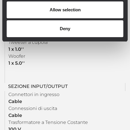
Amplificatori raccomandati
Allow selection
UP 2321, UP 2162
Deny
TRASDUTTORI
Tweeter a cupola
1 x 1.0''
Woofer
1 x 5.0''
SEZIONE INPUT/OUTPUT
Connettori in ingresso
Cable
Connessioni di uscita
Cable
Trasformatore a Tensione Costante
100 V