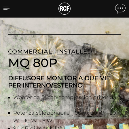
MQ 80P DIFFUSORE MONI
COMMERCIAL
INSTALLED
MQ 80P
DIFFUSORE MONITOR A DUE VIE
PER INTERNO/ESTERNO
Woofer da 5" con compression driver da
1"
Potenza selezionabile (100 V): 30 W – 20
W – 10 W – 5 W
94 dB di sensibilità