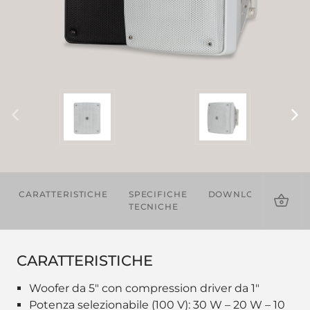
CARATTERISTICHE
SPECIFICHE
DOWNLOADS
PR
TECNICHE
CO
CARATTERISTICHE
Woofer da 5" con compression driver da 1"
Potenza selezionabile (100 V): 30 W – 20 W – 10