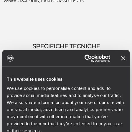
White - RAL 9016, EAN 8024530005795
SPECIFICHE TECNICHE
DOWNLOADS
PRODOTTI CORRELATI
This website uses cookies
We use cookies to personalise content and ads, to
SPECIFICHE ACUSTICHE
provide social media features and to analyse our traffic.
Risposta in frequenza (-10dB)
We also share information about your use of our site with
100 Hz - 20000 Hz
our social media, advertising and analytics partners who
Max SPL @ 1m
may combine it with other information that you’ve
114 dB
provided to them or that they’ve collected from your use
Angolo di copertura orizzontale
of their services.