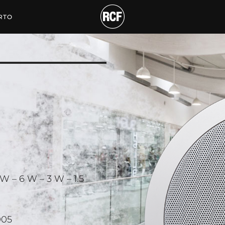
ASSIALE
RTO
 W – 6 W – 3 W – 1.5
005