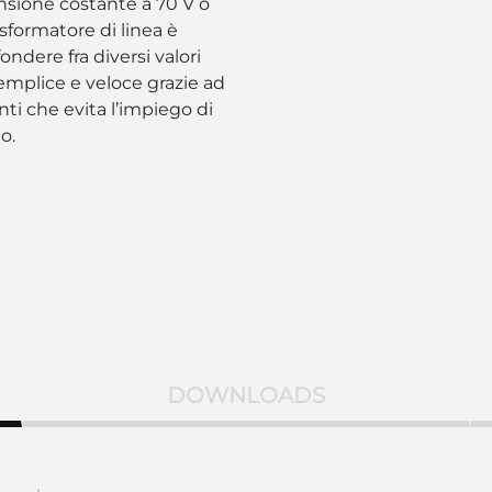
nsione costante a 70 V o
asformatore di linea è
ondere fra diversi valori
 semplice e veloce grazie ad
nti che evita l’impiego di
io.
DOWNLOADS