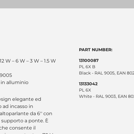
PART NUMBER:
13100087
 12 W – 6 W – 3 W – 1.5 W
PL 6X B
Black - RAL 9005, EAN 8
 9005
 in alluminio
13133042
PL 6X
White - RAL 9003, EAN 8
design elegante ed
o ad incasso in
altoparlante da 6'' con
n supporto a ponte. È
 che consente il