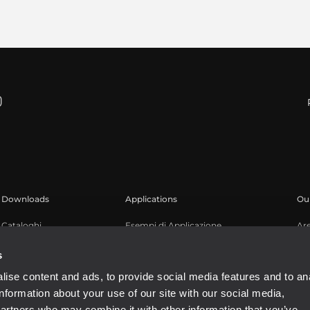
Downloads
Applications
Our
Cataloghi
Esempi di Applicazione
Ar
Software
Reg
s
Kn
ise content and ads, to provide social media features and to an
We
information about your use of our site with our social media,
Bu
partners who may combine it with other information that you’ve