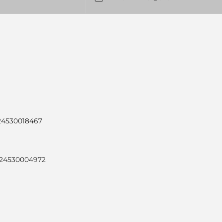
024530018467
024530004972