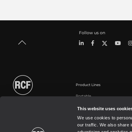
Follow us on
Product Lines
Portable
Touring
This website uses cookie
Installazione
We use cookies to personal
Commercial
our traffic. We also share 
Trasduttori
advertising and analytics 