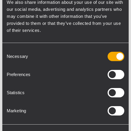
We also share information about your use of our site with
gittata per uno spazio così largo, e rispetto
our social media, advertising and analytics partners who
alla point source che avevamo prima,
may combine it with other information that you’ve
questo sistema garantisce una maggiore
provided to them or that they’ve collected from your use
of their services.
intelligibilità con un’ampia banda sonora e
direttività.”
I colleghi del team di specialisti, fra cui il
Consent
direttore del suono Dave Burton, il fonico
Necessary
Selection
FOH per gli spettacoli di Natale, Joseph
Bria, e il sound designer Nick Williams, sono
Preferences
soddisfatti per il rimodernamento del
sistema sonoro. Tutti hanno espresso
Statistics
ottimismo per il futuro. Williams ha
dichiarato: “Il nuovo sistema HDL al
Northern Stage fornisce un tale livello di
Marketing
precisione e coerenza al sound designer che
lo spazio ne esce trasformato. Ora so che