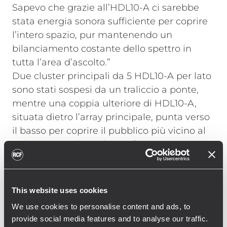
Sapevo che grazie all’HDL10-A ci sarebbe
stata energia sonora sufficiente per coprire
l’intero spazio, pur mantenendo un
bilanciamento costante dello spettro in
tutta l’area d’ascolto.”
Due cluster principali da 5 HDL10-A per lato
sono stati sospesi da un traliccio a ponte,
mentre una coppia ulteriore di HDL10-A,
situata dietro l’array principale, punta verso
il basso per coprire il pubblico più vicino al
palco principale. Le basse frequenze sono
estese con due subwoofer SUB8004-AS a
pavimento. Chris Durant è più che
soddisfatto di questa soluzione e crede che i
This website uses cookies
prodotti di RCF abbiano contribuito al
We use cookies to personalise content and ads, to
significativo miglioramento del teatro.
provide social media features and to analyse our traffic.
Commenta: “C’è bisogno di una lunga