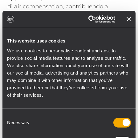
di air compensation, contribuendo a
mantenere l’intelligibilità sull’intera area
d’ascolto e a ridurre l’energia non
necessaria irradiata verso le superfici
riflettenti”, ha proseguito Boiardi Serri.
This website uses cookies
We use cookies to personalise content and ads, to
La copertura delle basse frequenze è stata
provide social media features and to analyse our traffic.
affidata a 18 subwoofer attivi con doppio 19”
We also share information about your use of our site with
SUB 9029-AS disposti a terra in nove cluster
our social media, advertising and analytics partners who
da due unità ciascuno. Il sistema è stato
may combine it with other information that you’ve
configurato con un preset cardioide
provided to them or that they’ve collected from your use
ottimizzato in loco, con il modulo superiore
of their services.
orientato verso il palco.
“La configurazione è stata implementata
Consent
Necessary
per ridurre l’accumulo di basse frequenze
Selection
nell’area performance e garantire un