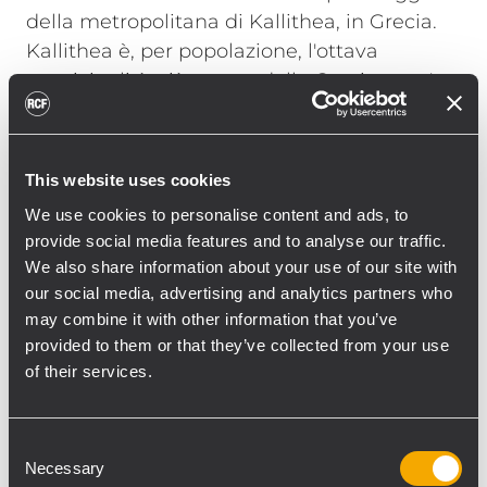
della metropolitana di Kallithea, in Grecia.
Kallithea è, per popolazione, l'ottava
municipalità più estesa della Grecia, con I
suoi 109,609 abitanti, e la quarta area
urbana ateniese più grande.
Il sistema di amplificazione elettronica
This website uses cookies
presenta 4 altoparlanti e due microfoni da
We use cookies to personalise content and ads, to
tavolo. C'è anche un amplificatore
provide social media features and to analyse our traffic.
d'appoggio che rimpiazza
We also share information about your use of our site with
automaticamente qualsiasi altro
our social media, advertising and analytics partners who
amplificatore in caso di guasti.
may combine it with other information that you’ve
I prodotti RCF installati nel sistema di
provided to them or that they’ve collected from your use
of their services.
attrezzature centrale sono:
1 x PR 4092 Pre-amplificatore 9 in – 2 out 1 x
PD 1066 6 unità per passare da messaggi
Consent
vocali alla musica 3 x MF 6000 sistema di
Necessary
Selection