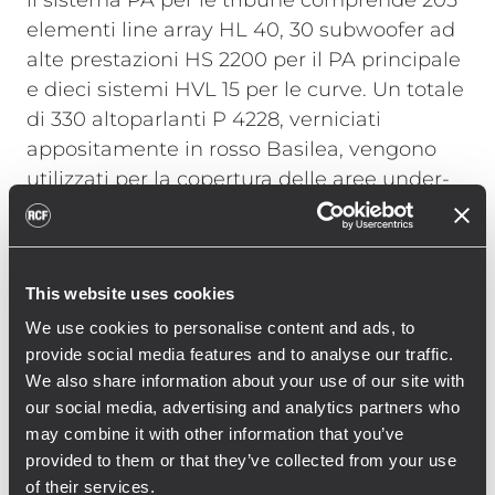
il sistema PA per le tribune comprende 205
elementi line array HL 40, 30 subwoofer ad
alte prestazioni HS 2200 per il PA principale
e dieci sistemi HVL 15 per le curve. Un totale
di 330 altoparlanti P 4228, verniciati
appositamente in rosso Basilea, vengono
utilizzati per la copertura delle aree under-
balcony e dei passaggi pedonali.
Georg Hofmann, responsabile dell'RCF
Engineering Support Group (ESG) in
This website uses cookies
Germania, commenta l'installazione: “Con
We use cookies to personalise content and ads, to
un'installazione così grande in uno stadio,
provide social media features and to analyse our traffic.
We also share information about your use of our site with
non era necessario tenere conto solo delle
our social media, advertising and analytics partners who
condizioni strutturali e acustiche, ma anche
may combine it with other information that you’ve
dell'uso operativo. Con il nuovo sistema RCF,
provided to them or that they’ve collected from your use
St. Jakob Park dispone di un sistema di
of their services.