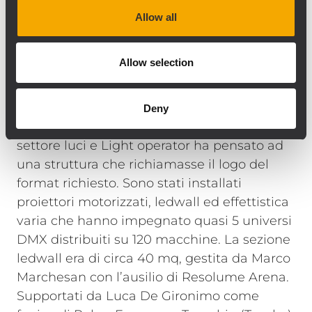
volta acceso il sistema, di rilevare
Allow all
correttamente ogni singolo modulo e quindi
di testare immediatamente il corretto loro
Allow selection
funzionamento ottenendo - poco dopo -
una prova di ascolto già ben ottimizzata.”
Anche il set luci era degno di un evento
Deny
importante. Fabio Roder, responsabile
settore luci e Light operator ha pensato ad
una struttura che richiamasse il logo del
format richiesto. Sono stati installati
proiettori motorizzati, ledwall ed effettistica
varia che hanno impegnato quasi 5 universi
DMX distribuiti su 120 macchine. La sezione
ledwall era di circa 40 mq, gestita da Marco
Marchesan con l’ausilio di Resolume Arena.
Supportati da Luca De Gironimo come