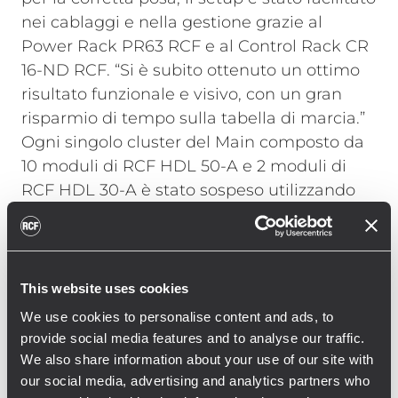
nei cablaggi e nella gestione grazie al
Power Rack PR63 RCF e al Control Rack CR
16-ND RCF. “Si è subito ottenuto un ottimo
risultato funzionale e visivo, con un gran
risparmio di tempo sulla tabella di marcia.”
Ogni singolo cluster del Main composto da
10 moduli di RCF HDL 50-A e 2 moduli di
RCF HDL 30-A è stato sospeso utilizzando
un solo motore CM da 1 Ton. Il sistema di
dolly a 4 moduli del HDL 50-A e del HDL 30-
A di RCF ha permesso un facile e veloce
appendimento con solo due operatori. I 20
This website uses cookies
SUB 9006-AS sono disposti fronte palco in
We use cookies to personalise content and ads, to
due file da 10 ottenendo così un Curved End
provide social media features and to analyse our traffic.
Fire che permette di aumentare la gittata in
We also share information about your use of our site with
FOH avendo comunque cura di non
our social media, advertising and analytics partners who