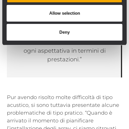
sistema HDL”, rivela Jim Reed,
Allow selection
system designer di RCF USA.
"L’estetica si fonde
Deny
perfettamente con la struttura
e siamo felici di aver superato
ogni aspettativa in termini di
prestazioni.”
Pur avendo risolto molte difficoltà di tipo
acustico, si sono tuttavia presentate alcune
problematiche di tipo pratico. “Quando è
arrivato il momento di pianificare
l’installazione degli array, ci siamo ritrovati