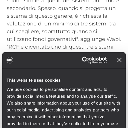
suono simile a quello dei sistemi primario e
secondario. Spesso, quando si progetta un
sistema di questo genere, è richiesta la
valutazione di un minimo di tre sistemi tra
cui scegliere, soprattutto quando si
utilizzano fondi governativi", aggiunge Wabi.
“RCF è diventato uno di questi tre sistemi
grazie alla varietà di prodotti e accessori del
loro catalogo che soddisfacevano le
esigenze e il budget del progetto".
This website uses cookies
Durante il riesame e l’analisi delle
valutazioni acustiche e architettoniche, gli
We use cookies to personalise content and ads, to
provide social media features and to analyse our traffic.
appaltatori hanno ingaggiato la ESB Group
We also share information about your use of our site with
Inc. di Springville - Alabama, la cui offerta
our social media, advertising and analytics partners who
per il sistema audio principale era composta
may combine it with other information that you’ve
da soluzioni RCF. “Stadi e arene sono
provided to them or that they’ve collected from your use