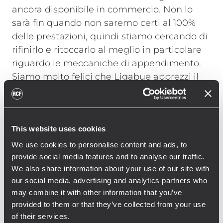
ancora disponibile in commercio. Non lo
sarà fin quando non saremo certi al 100%
delle prestazioni, quindi stiamo cercando di
rifinirlo e ritoccarlo al meglio in particolare
riguardo le meccaniche di appendimento.
Siamo molto felici che Ligabue apprezzi il
sistema e siamo onorati della fiducia che ha
sempre avuto per RCF.", commenta Morlini.
Il sistema audio è composto da 18 moduli
This website uses cookies
GTX 12 per lato oltre a due side da 12 moduli
GTX 12 ciascuno, tutti amplificati con i
We use cookies to personalise content and ads, to
nuovissimi amplificatori XPS 16KD. La serie
provide social media features and to analyse our traffic.
We also share information about your use of our site with
XPS 16K è stata presentata da poco sul
our social media, advertising and analytics partners who
mercato ma gli amplificatori quattro canali
may combine it with other information that you’ve
da ben 16 kW sono già stati testati a fondo
provided to them or that they’ve collected from your use
in grandi eventi e importanti installazioni in
of their services.