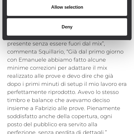
concerto aveva momenti rock pesanti a 3
Allow selection
chitarre con una consistente base di basso e
batteria e momenti acustici. L’ho trovato
Deny
anche molto efficace per la resa finale della
voce che risultava sempre bella in faccia e
presente senza essere fuori dal mix”,
commenta Squillario, “Già dal primo giorno
con Emanuele abbiamo fatto alcune
minime correzioni per adattare il mix
realizzato alle prove e devo dire che già
dopo i primi minuti di setup il mio lavoro era
perfettamente riprodotto. Avevo lo stesso
timbro e balance che avevamo deciso
insieme a Fabrizio alle prove. Pienamente
soddisfatto anche della copertura, ogni
posto del pubblico era servito alla
perfezione, senza perdita di dettagli.”