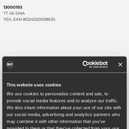
13000193
TT 45-SMA
115V, EAN 8024530008635
SPECIFICHE TECNICHE
DOWNLOADS
This website uses cookies
ACCESSORI
We use cookies to personalise content and ads, to
provide social media features and to analyse our traffic.
We also share information about your use of our site with
SPECIFICHE ACUSTICHE
our social media, advertising and analytics partners who
Risposta in Frequenza
may combine it with other information that you’ve
50 Hz - 20000 Hz
provided to them or that they’ve collected from your use