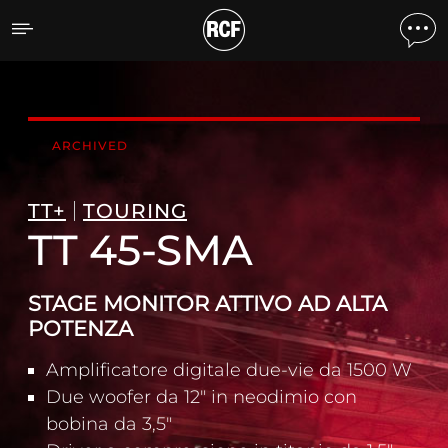
TT 45-SMA STAGE MONIT
ARCHIVED
TT+
TOURING
TT 45-SMA
STAGE MONITOR ATTIVO AD ALTA
POTENZA
Amplificatore digitale due-vie da 1500 W
Due woofer da 12" in neodimio con
bobina da 3,5"