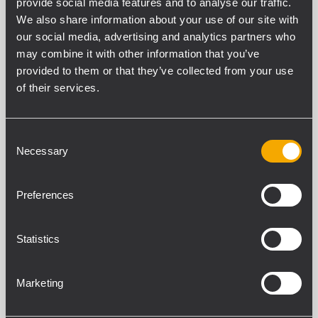
Filtri
provide social media features and to analyse our traffic.
We also share information about your use of our site with
our social media, advertising and analytics partners who
TUTTI
TT+ SERIES
ELECTRONI
45
14
may combine it with other information that you’ve
provided to them or that they’ve collected from your use
of their services.
45 prodotti correlati
Consent
Necessary
Selection
TTL 6-A
MODULO LINE ARRAY ATTIVO A TRE VIE
Preferences
4 amplificatori classe D, 2200 W
potenza totale
Compression driver da 1.4'', bobina da
Statistics
3.0'' con guida d'onda
Max SPL 139 dB
Controllo remoto RDNet
Marketing