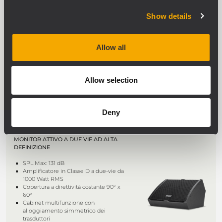
TT 25-CXA
MONITOR COASSIALE ATTIVO AD ALTA
Show details
DEFINIZIONE
Amplificatore in classe D 1100 W
Woofer al neodimio coassiale da 15",
Allow all
bobina mobile da 3,5"
Driver al neodimio coassiale a
compressione da 1,5", bobina mobile
da 2,5"
Allow selection
Controllo RDNet integrato
Deny
TT 20-CXA
MONITOR ATTIVO A DUE VIE AD ALTA
DEFINIZIONE
SPL Max: 131 dB
Amplificatore in Classe D a due-vie da
1000 Watt RMS
Copertura a direttività costante 90° x
60°
Cabinet multifunzione con
alloggiamento simmetrico dei
trasduttori