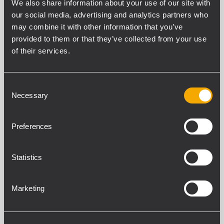
We also share information about your use of our site with
Risposta in frequenza lineare: 50 ÷
our social media, advertising and analytics partners who
20000 Hz
Driver a compressione da 1,75"
may combine it with other information that you’ve
provided to them or that they’ve collected from your use
of their services.
NX 915-SMA
MONITOR ATTIVO DA PALCO
Consent
PROFESSIONALE
Necessary
Selection
Biamplificazione in Classe D da 2100W
Driver a compressione da 1,75"
Fino a 131 dB di pressione sonora (SPL)
Bass Motion Control Gestione delle
Preferences
escursioni del woofer
Statistics
NX 912-SMA
MONITOR ATTIVO DA PALCO
Marketing
PROFESSIONALE
Biamplificazione in Classe D da 2100W
Driver a compressione da 1,75"