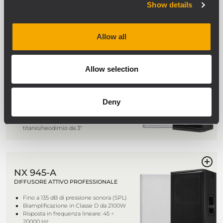
Fino a 130 dB di pressione sonora (SPL)
Show details
Bass Motion Control Gestione delle
escursioni del woofer
Allow all
NX 932-A
Allow selection
DIFFUSORE ATTIVO PROFESSIONALE
Fino a 132 dB di pressione sonora (SPL)
Biamplificazione in Classe D da 2100W
Deny
Risposta in frequenza lineare: 45 ÷
20000 Hz
Driver a compressione al
titanio/neodimio da 3"
NX 945-A
DIFFUSORE ATTIVO PROFESSIONALE
Fino a 135 dB di pressione sonora (SPL)
Biamplificazione in Classe D da 2100W
Risposta in frequenza lineare: 45 ÷
20000 Hz