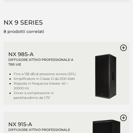
NX 9 SERIES
8 prodotti correlati
NX 985-A
DIFFUSORE ATTIVO PROFESSIONALE A
TRE-VIE
Fino a 138 dB di pressione sonora (SPL)
Amplificatore in Classe D da 2100 Watt
Risposta in frequenza lineare: 40 ÷
20000 Hz
Driver a compressione in
peek/neodimio da 1,75"
NX 915-A
DIFFUSORE ATTIVO PROFESSIONALE