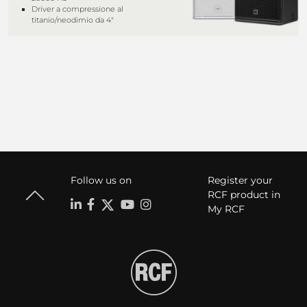
Driver a compressione al
titanio/neodimio da 4"
Follow us on
Register your
RCF product in
My RCF