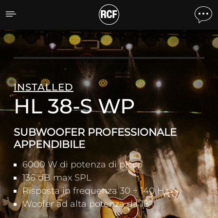
HL 38-S WP SUBWOOFER
INSTALLED
HL 38-S WP
SUBWOOFER PROFESSIONALE
APPENDIBILE
6000 W di potenza di picco
136 dB max SPL
Risposta in frequenza 30 ÷ 140 Hz
Woofer ad alta potenza da 18"