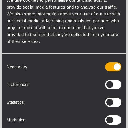
We use cookies to personalise content and ads, to
provide social media features and to analyse our traffic.
We also share information about your use of our site with
SPECIFICHE TECNICHE
our social media, advertising and analytics partners who
may combine it with other information that you’ve
DOWNLOADS
provided to them or that they’ve collected from your use
of their services.
PRODOTTI CORRELATI
Consent
SPECIFICHE ACUSTICHE
Necessary
Selection
Risposta in frequenza (-10dB)
30 Hz - 140 Hz
Preferences
Max SPL @ 1m
136 dB
Statistics
SEZIONE DI POTENZA
Marketing
Amplificazione