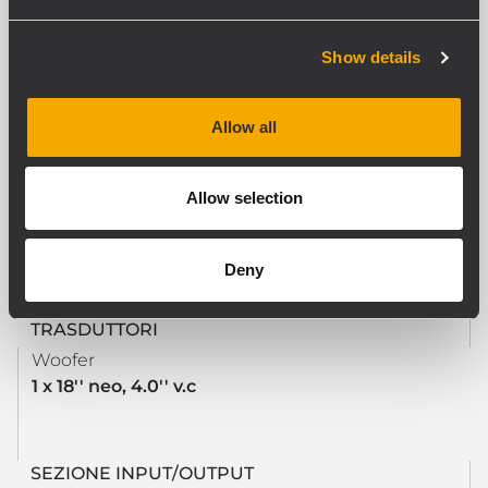
Full Range
Impedenza nominale
Show details
8 ohm
Potenza
1500 W RMS
Allow all
Potenza di picco
6000 W PEAK
Amplificatori raccomandati
Allow selection
XPS 16K, XPS 16KD, QPS 10K, QPS 6.0K, IPS 5.0K,
IPS 2.5K
Deny
TRASDUTTORI
Woofer
1 x 18'' neo, 4.0'' v.c
SEZIONE INPUT/OUTPUT