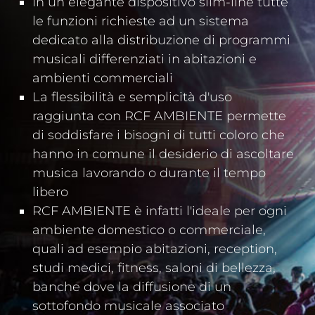
In un elegante dispositivo slim-line tutte
le funzioni richieste ad un sistema
dedicato alla distribuzione di programmi
musicali differenziati in abitazioni e
ambienti commerciali
La flessibilità e semplicità d'uso
raggiunta con RCF AMBIENTE permette
di soddisfare i bisogni di tutti coloro che
hanno in comune il desiderio di ascoltare
musica lavorando o durante il tempo
libero
RCF AMBIENTE è infatti l'ideale per ogni
ambiente domestico o commerciale,
quali ad esempio abitazioni, reception,
studi medici, fitness, saloni di bellezza,
banche dove la diffusione di un
sottofondo musicale associato