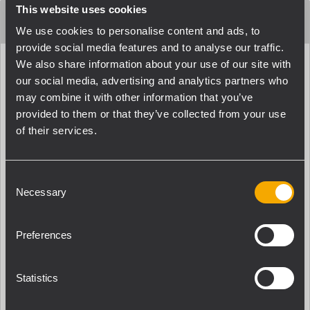
This website uses cookies
SPECIFICHE DI SISTEMA
We use cookies to personalise content and ads, to
provide social media features and to analyse our traffic.
We also share information about your use of our site with
Numero di zone gestite
our social media, advertising and analytics partners who
5
may combine it with other information that you’ve
Amplificatore di potenza a bordo
provided to them or that they’ve collected from your use
Yes
of their services.
Numero Massimo di console
1
Consent
Numero di bus
Necessary
Selection
1
Numero massimo di unità collegabili
Preferences
2
Bus di comunicazione
Statistics
Serial