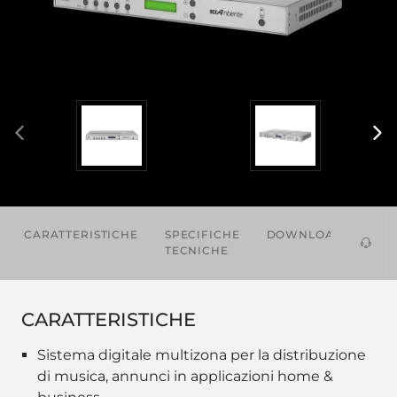
CARATTERISTICHE
SPECIFICHE
DOWNLOADS
PR
TECNICHE
CO
CARATTERISTICHE
Sistema digitale multizona per la distribuzione
di musica, annunci in applicazioni home &