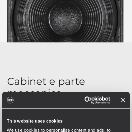
Cabinet e parte
meccanica
I cabinet RCF sono realizzati in multistrato
di betulla del Baltico rivestito con una
This website uses cookies
robusta finitura nera. I subwoofer sono
We use cookies to personalise content and ads, to
impilabili e leggeri, per una facile