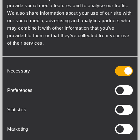
provide social media features and to analyse our traffic.
installazione, grazie alle impugnature
We also share information about your use of our site with
ergonomiche. Il doppio inserto per palo
our social media, advertising and analytics partners who
sulla parte superiore e laterale consente
may combine it with other information that you’ve
l'uso del sub in varie configurazioni. La
provided to them or that they’ve collected from your use
griglia frontale verniciata a polvere integra
of their services.
una speciale protezione in schiuma
fonotrasparente per preservare
Consent
ulteriormente i trasduttori dalle infiltrazioni
Necessary
Selection
di polvere.
Preferences
Statistics
Marketing