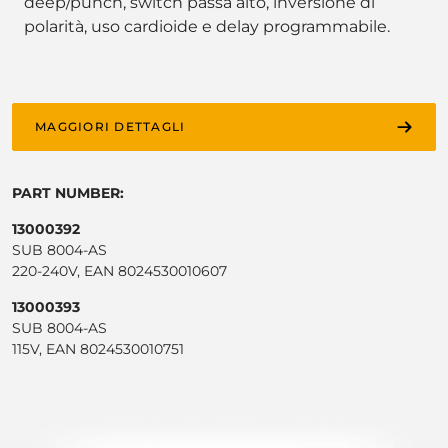
deep/punch, switch passa alto, inversione di
polarità, uso cardioide e delay programmabile.
MAGGIORI DETTAGLI
PART NUMBER:
13000392
SUB 8004-AS
220-240V, EAN 8024530010607
13000393
SUB 8004-AS
115V, EAN 8024530010751