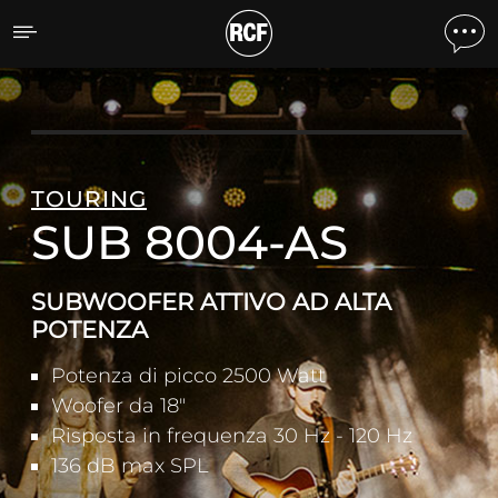
SUB 8004-AS SUBWOOFE
TOURING
SUB 8004-AS
SUBWOOFER ATTIVO AD ALTA
POTENZA
Potenza di picco 2500 Watt
Woofer da 18"
Risposta in frequenza 30 Hz - 120 Hz
136 dB max SPL