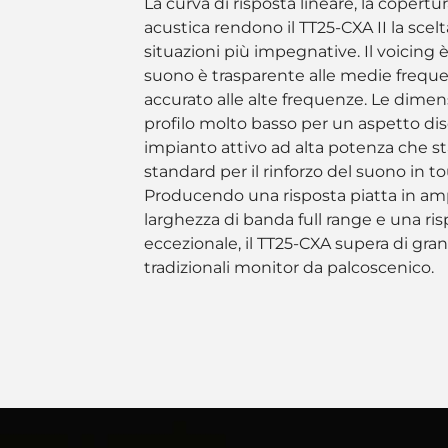
La curva di risposta lineare, la copertu
acustica rendono il TT25-CXA II la scelt
situazioni più impegnative. Il voicing è
suono è trasparente alle medie freq
accurato alle alte frequenze. Le dimen
profilo molto basso per un aspetto dis
impianto attivo ad alta potenza che s
standard per il rinforzo del suono in to
Producendo una risposta piatta in amp
larghezza di banda full range e una ris
eccezionale, il TT25-CXA supera di gran
tradizionali monitor da palcoscenico.