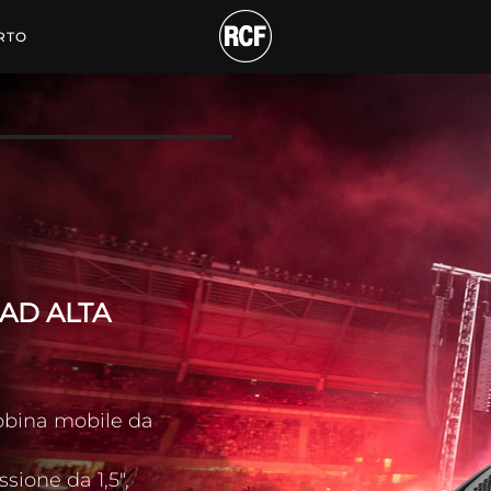
ASSIALE ATTIVO AD AL
RTO
AD ALTA
bobina mobile da
sione da 1,5",