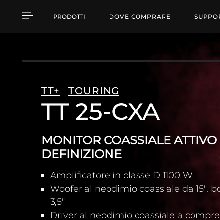
TT 25-CXA MONITOR CO
PRODOTTI
DOVE COMPRARE
SUPPO
TT+
TOURING
TT 25-CXA
MONITOR COASSIALE ATTIVO 
DEFINIZIONE
Amplificatore in classe D 1100 W
Woofer al neodimio coassiale da 15", 
3,5"
Driver al neodimio coassiale a compres