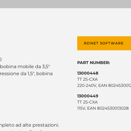
RDNET SOFTWARE
0
PART NUMBER:
 bobina mobile da 3,5"
13000448
essione da 1,5", bobina
TT 25-CXA
220-240V, EAN 802453001
13000449
TT 25-CXA
115V, EAN 8024530013028
pleto ad alte prestazioni.