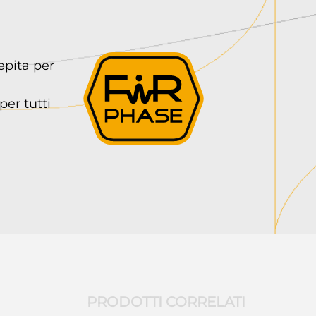
epita per
er tutti
PRODOTTI CORRELATI