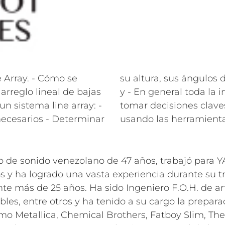
e Array. - Cómo se
s distancias críticas
rreglo lineal de bajas
que se debe tener para
un sistema line array: -
ecto a un line array,
ecesarios - Determinar
usando las herramient
ro de sonido venezolano de 47 años, trabajó para
os y ha logrado una vasta experiencia durante su 
te más de 25 años. Ha sido Ingeniero F.O.H. de ar
es, entre otros y ha tenido a su cargo la preparac
mo Metallica, Chemical Brothers, Fatboy Slim, The