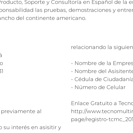
 Producto, Soporte y Consultoría en Español de la e
sponsabilidad las pruebas, demostraciones y entr
ancho del continente americano.
relacionando la siguie
à
o
- Nombre de la Empre
31
- Nombre del Asisitent
- Cédula de Ciudadaní
- Número de Celular
Enlace Gratuito a Tecn
e previamente al
http://www.tecnomulti
page/registro-tcmc_20
su interés en asisitir y