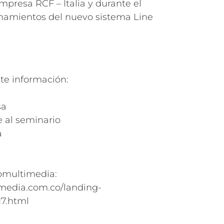
mpresa RCF – Italia y durante el
enamientos del nuevo sistema Line
nte información:
sa
e al seminario
a
omultimedia:
media.com.co/landing-
17.html