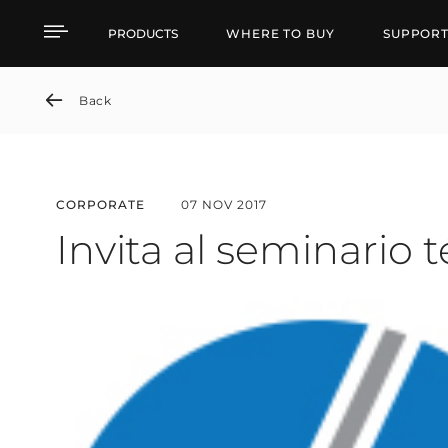
Invita al seminario téc
PRODUCTS
WHERE TO BUY
SUPPOR
Back
CORPORATE
07 NOV 2017
Invita al seminario 