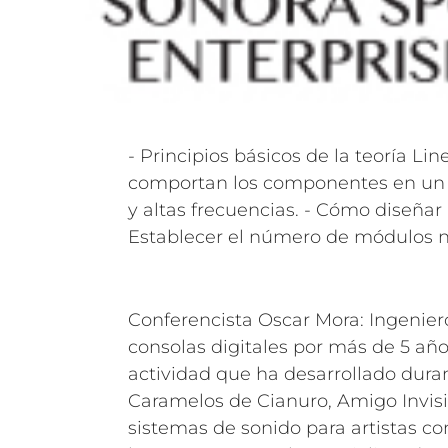
- Principios básicos de la teoría Lin
su altura, sus ángulos de inclinación, la
comportan los componentes en un a
y - En general toda la información 
y altas frecuencias. - Cómo diseñar 
tomar decisiones claves con resp
Establecer el número de módulos n
Conferencista Oscar Mora: Ingenie
consolas digitales por más de 5 añ
actividad que ha desarrollado duran
Caramelos de Cianuro, Amigo Invisibl
sistemas de sonido para artistas co