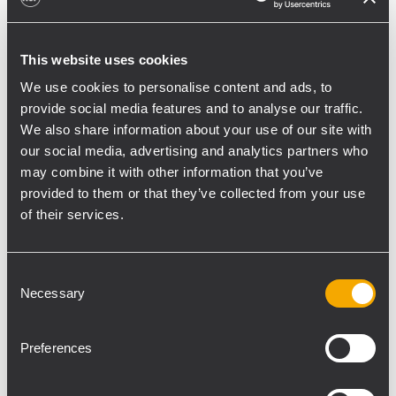
HDL 26-A, insieme a 6 diffusori RCF TT 25-
CXA e 6 diffusori compatti RCF TT 052-A, per
estendere la copertura e garantire chiarezza
This website uses cookies
e definizione sonora per tutti i giornalisti e
We use cookies to personalise content and ads, to
gli operatori media. L'intero sistema, sia
provide social media features and to analyse our traffic.
all'aperto che nella sala stampa, è stato
We also share information about your use of our site with
gestito centralmente tramite RDNet,
our social media, advertising and analytics partners who
permettendo monitoraggio e regolazioni in
may combine it with other information that you’ve
provided to them or that they’ve collected from your use
tempo reale.
of their services.
La società Piano e Forte, che ha vinto
l'appalto, ha seguito sia l'installazione che la
Consent
gestione tecnica dei sistemi audio. I sistemi
Necessary
Selection
TT+ Audio sono stati forniti da ORANGE
S.R.L., partner tecnico del progetto. Questa
Preferences
collaborazione ha permesso di raggiungere
un livello qualitativo eccellente,