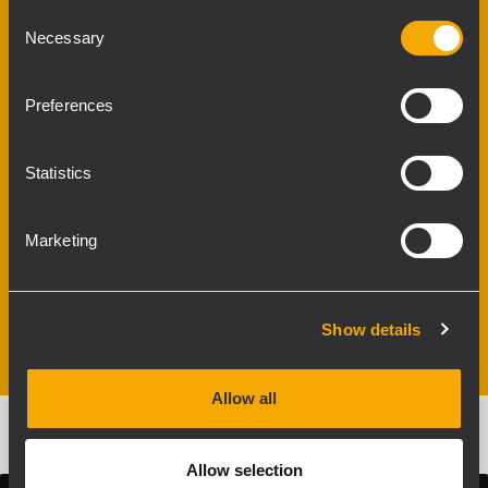
Subwoofer alignment
Consent
tutorials
Necessary
Selection
Preferences
Statistics
Marketing
Show details
Allow all
Allow selection