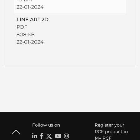
22-01-2024
LINE ART 2D
PDF
808 KB
22-01-2024
Follow us on
Register your
RCF product in
My RCF