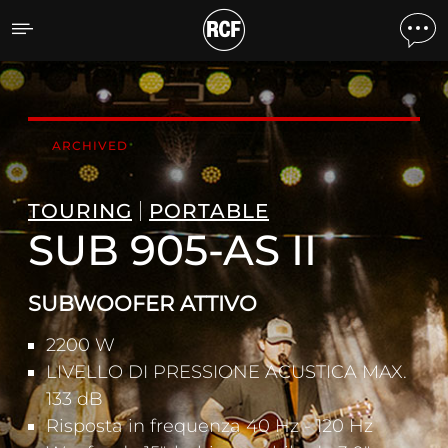
SUB 905-AS II SUBWOOFE
ARCHIVED
TOURING
PORTABLE
SUB 905-AS II
SUBWOOFER ATTIVO
2200 W
LIVELLO DI PRESSIONE ACUSTICA MAX.
133 dB
Risposta in frequenza 40 Hz - 120 Hz